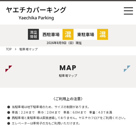
満空
西駐車場
東駐車場
情報
2026年8月9日（日） 15時16分
TOP
駐車場マップ
MAP
駐車場マップ
〈ご利用上の注意〉
● 当駐車場は地下駐車場のため、サイズの制限があります。
● 車高：2.1Ｍまで 車巾：2.0Ｍまで 車長：6.0Ｍまで 重量：4.0Ｔ未満
● 西駐車場と東駐車場は直接連絡しておりません。ヤエチカフロアをご利用ください。
● エレベーターは車椅子の方もご利用いただけます。