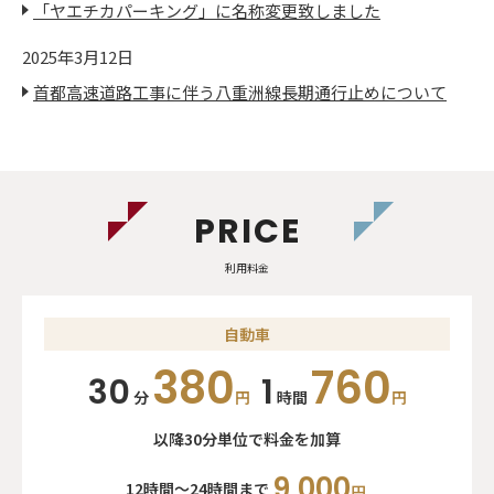
「ヤエチカパーキング」に名称変更致しました
2025年3月12日
首都高速道路工事に伴う八重洲線長期通行止めについて
PRICE
利用料金
自動車
380
760
30
1
分
円
時間
円
以降30分単位で料金を加算
9,000
12時間～24時間まで
円