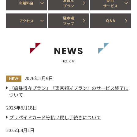
お得な
割引
利用料金
プラン
サービス
駐車場
アクセス
Q＆A
マップ
NEWS
お知らせ
2026年1月9日
『旅駐得々プラン』『東京観光プラン』のサービス終了に
ついて​​​
2025年6月18日
プリペイドカード等払い戻し手続きについて​​
2025年4月1日